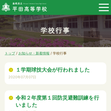
このページの本文へ
学校行事
現
トップ
/
お知らせ・新着情報
/
学校行事
在
の
１学期球技大会が行われました
位
2020年07月07日
置：
令和２年度第１回防災避難訓練を行
いました