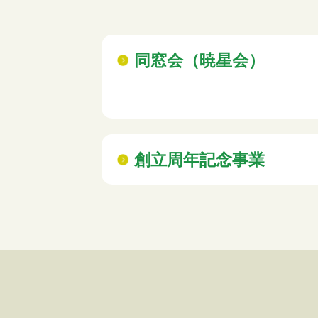
の
位
置：
同窓会（暁星会）
創立周年記念事業