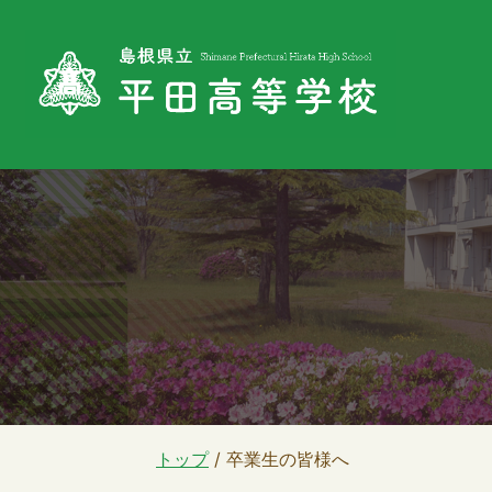
このページの本文へ
現
トップ
/
卒業生の皆様へ
在