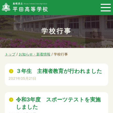
このページの本文へ
学校行事
現
トップ
/
お知らせ・新着情報
/
学校行事
在
の
３年生 主権者教育が行われました
位
2021年05月21日
置：
令和3年度 スポーツテストを実施
しました