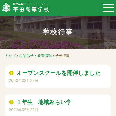
このページの本文へ
学校行事
現
トップ
/
お知らせ・新着情報
/
学校行事
在
の
オープンスクールを開催しました
位
2023年08月22日
置：
１年生 地域みらい学
2023年05月22日