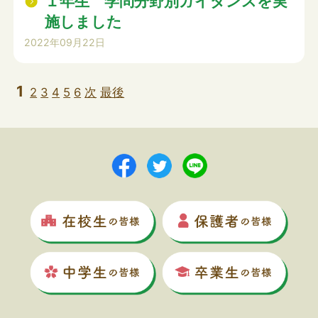
１年生 学問分野別ガイダンスを実
施しました
2022年09月22日
1
2
3
4
5
6
次
最後