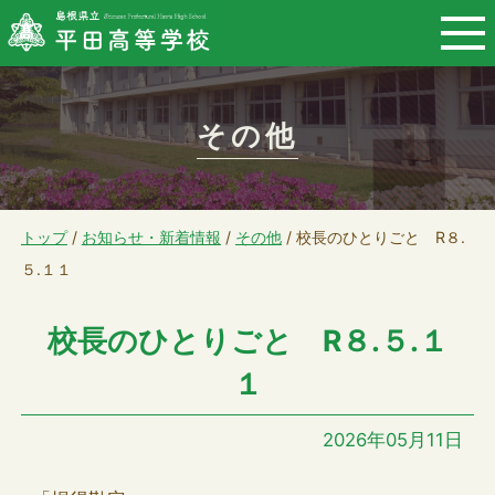
このページの本文へ
その他
現
トップ
/
お知らせ・新着情報
/
その他
/
校長のひとりごと R８.
在
５.１１
の
校長のひとりごと R８.５.１
位
置：
１
2026年05月11日