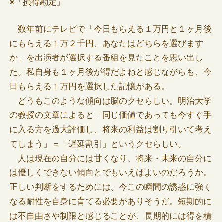
※「損得勘定」
数年前にテレビで「今日もらえる１万円と１ヶ月後
にもらえる１万２千円、あなたはどちらを選びます
か」を出演者が選択する番組を見たことを思い出し
た。私自身も１ヶ月後が得だよねと感じながらも、今
日もらえる１万円を選択した記憶がある。
どうもこのような傾向は脳のクセらしい。明治大学
の教授の文章によると「同じ価値であっても今すぐ手
に入る方を過大評価し、将来の利益は割り引いて考え
てしまう」＝「遅延割引」というクセらしい。
人は現在の自分には甘くなり、将来・未来の自分に
は優しくできない傾向とでもいえばよいのだろうか。
正しい判断をするためには、今この瞬間の誘惑に強く
なる耐性を自身に育てる必要がありそうだ。短期的に
は不自由さや制限と感じることが、長期的には得を積