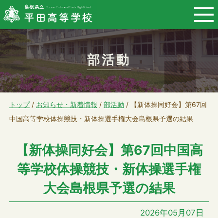
このページの本文へ
部活動
現
トップ
/
お知らせ・新着情報
/
部活動
/
【新体操同好会】第67回
在
中国高等学校体操競技・新体操選手権大会島根県予選の結果
の
【新体操同好会】第67回中国高
位
置：
等学校体操競技・新体操選手権
大会島根県予選の結果
2026年05月07日