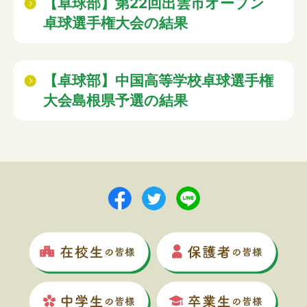
【卓球部】第22回出雲市オープン
卓球選手権大会の結果
【卓球部】中国高等学校卓球選手権
大会島根県予選の結果