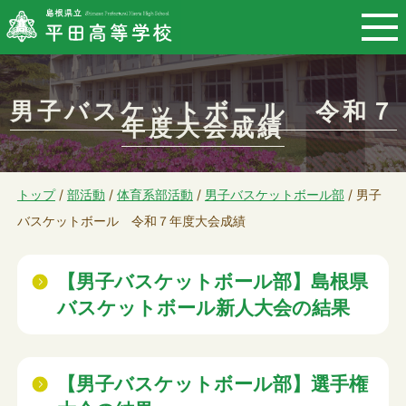
このページの本文へ
男子バスケットボール 令和７
年度大会成績
現
トップ
/
部活動
/
体育系部活動
/
男子バスケットボール部
/
男子
在
バスケットボール 令和７年度大会成績
の
位
【男子バスケットボール部】島根県
置：
バスケットボール新人大会の結果
【男子バスケットボール部】選手権